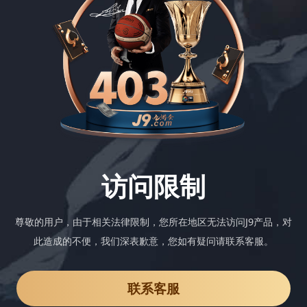
访问限制
尊敬的用户，由于相关法律限制，您所在地区无法访问J9产品，对
此造成的不便，我们深表歉意，您如有疑问请联系客服。
联系客服