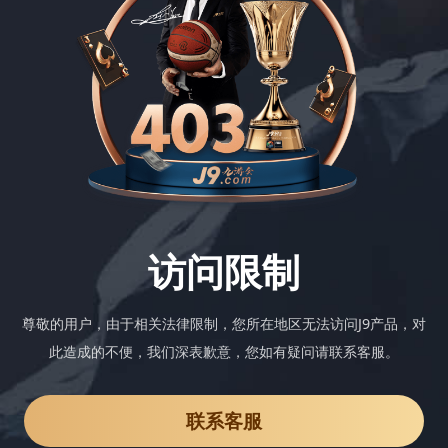
访问限制
尊敬的用户，由于相关法律限制，您所在地区无法访问J9产品，对
此造成的不便，我们深表歉意，您如有疑问请联系客服。
联系客服