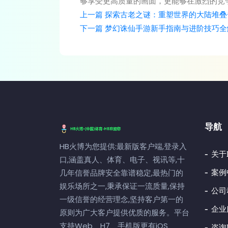
够享受更高质量的画面，更能够在激烈的竞
上一篇
探索古老之谜：重塑世界的大陆堆叠
下一篇
梦幻诛仙手游新手指南与进阶技巧全
导航
HB火博为您提供:最新版客户端,登录入
关于
口,涵盖真人、体育、电子、视讯等,十
案例
几年信誉品牌安全靠谱稳定,最热门的
娱乐场所之一,秉承保证一流质量,保持
公司
一级信誉的经营理念,坚持客户第一的
企业
原则为广大客户提供优质的服务。平台
支持Web、H7、手机版更有iOS、
咨询