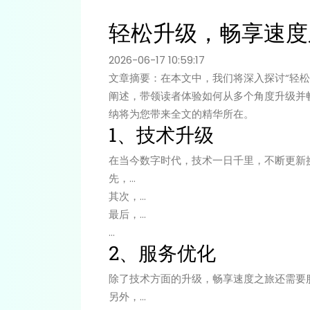
轻松升级，畅享速度
2026-06-17 10:59:17
文章摘要：在本文中，我们将深入探讨“轻
阐述，带领读者体验如何从多个角度升级并
纳将为您带来全文的精华所在。
1、技术升级
在当今数字时代，技术一日千里，不断更新
先，...
其次，...
最后，...
...
2、服务优化
除了技术方面的升级，畅享速度之旅还需要服务
另外，...