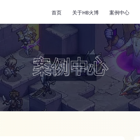
首页
关于HB火博
案例中心
案例中心