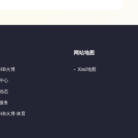
网站地图
HB火博
Xml地图
中心
动态
服务
HB火博·体育