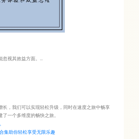
视其效益方面。...
增长，我们可以实现轻松升级，同时在速度之旅中畅享
建了一个多维度的畅快之旅。
。
合集助你轻松享受无限乐趣