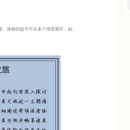
。体验的提升可从多个维度展开，如...