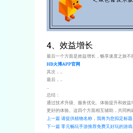
4、效益增长
最后一个方面是效益增长，畅享速度之旅不能忽
HB火博APP官网
其次，...
最后，...
...
总结：
通过技术升级、服务优化、体验提升和效益
更好的体验。这四个方面相互辅助，共同构
上一篇
请提供植物名称，我将为您拟定标题
下一篇
零元畅玩手游推荐免费又好玩的游戏